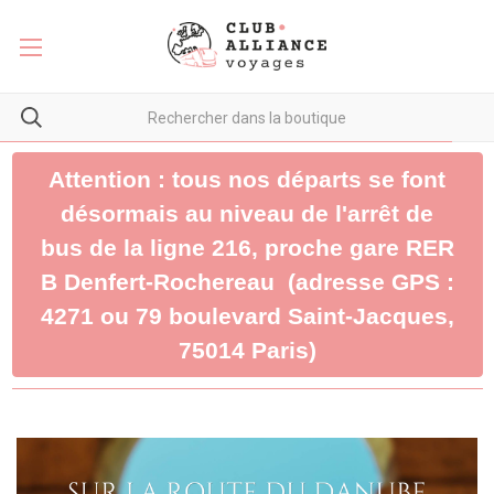
Attention : tous nos départs se font
désormais au niveau de l'arrêt de
bus de la ligne 216, proche gare RER
B Denfert-Rochereau (adresse GPS :
4271 ou 79 boulevard Saint-Jacques,
75014 Paris)