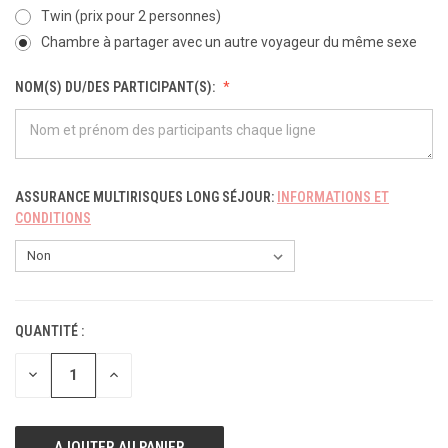
Twin (prix pour 2 personnes)
Chambre à partager avec un autre voyageur du même sexe
NOM(S) DU/DES PARTICIPANT(S):
ASSURANCE MULTIRISQUES LONG SÉJOUR:
INFORMATIONS ET
CONDITIONS
QUANTITÉ :
STOCK
ACTUEL :
DIMINUER
AUGMENTER
LA
LA
QUANTITÉ
QUANTITÉ
POUR
POUR
UNDEFINED
UNDEFINED