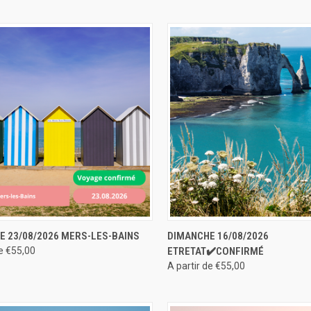
U RAPIDE
RÉSERVER
APERÇU RAPIDE
RÉS
E 23/08/2026 MERS-LES-BAINS
DIMANCHE 16/08/2026
de €55,00
ETRETAT✔️CONFIRMÉ
A partir de €55,00