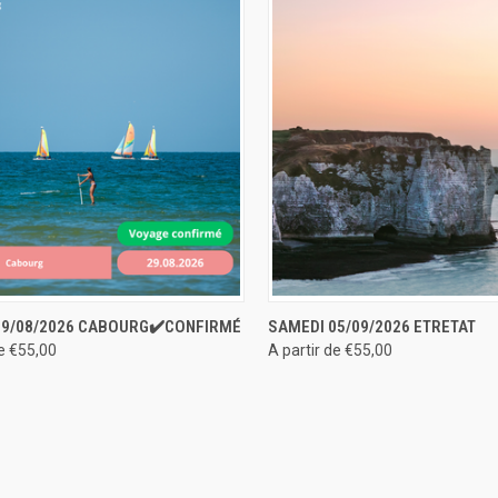
U RAPIDE
RÉSERVER
APERÇU RAPIDE
RÉS
29/08/2026 CABOURG✔️CONFIRMÉ
SAMEDI 05/09/2026 ETRETAT
de €55,00
A partir de €55,00