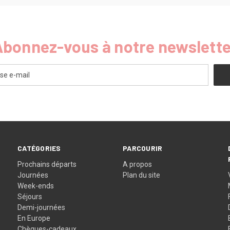
Abonnez-vous à notre newslette
CATÉGORIES
PARCOURIR
Prochains départs
A propos
Journées
Plan du site
Week-ends
Séjours
Demi-journées
En Europe
Chèques-cadeaux