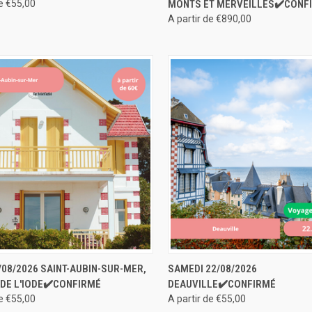
de €55,00
MONTS ET MERVEILLES✔️CONF
À LA RÉSERVATION
À LA RÉ
A partir de €890,00
U RAPIDE
RÉSERVER
APERÇU RAPIDE
RÉS
/08/2026 SAINT-AUBIN-SUR-MER,
SAMEDI 22/08/2026
 DE L'IODE✔️CONFIRMÉ
DEAUVILLE✔️CONFIRMÉ
de €55,00
A partir de €55,00