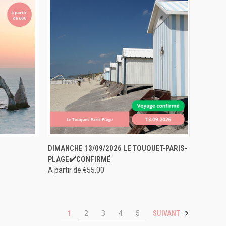
ERVER
APERÇU RAPIDE
RÉSERVER
DIMANCHE 13/09/2026 LE TOUQUET-PARIS-
PLAGE✔️CONFIRMÉ
A partir de €55,00
SUIVANT
1
2
3
4
5