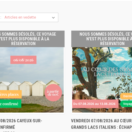
:
 SOMMES DÉSOLÉS, CE VOYAGE
NOUS SOMMES DÉSOLÉS, CE
'EST PLUS DISPONIBLE À LA
N'EST PLUS DISPONIBLE 
RÉSERVATION
RÉSERVATION
NOUS SOMMES
NOUS
/08/2026 CAYEUX-SUR-
VENDREDI 07/08/2026 AU CŒUR
DÉSOLÉS, CE
DÉSO
NFIRMÉ
GRANDS LACS ITALIENS : ÉCHA
U RAPIDE
VOYAGE N'EST
APERÇU RAPIDE
VOYAG
PLUS DISPONIBLE
PLUS D