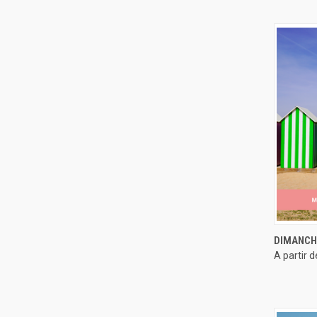
APERÇ
DIMANCH
A partir 