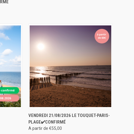
IRMÉ
SERVATION
ERVER
APERÇU RAPIDE
RÉSERVER
VENDREDI 21/08/2026 LE TOUQUET-PARIS-
PLAGE✔️CONFIRMÉ
A partir de €55,00