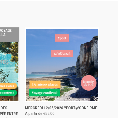
 VOYAGE
À LA
 SOMMES
APERÇU RAPIDE
RÉSERVER
 DES
MERCREDI 12/08/2026 YPORT✔️CONFIRMÉ
LÉS, CE
PPÉE ENTRE
A partir de €55,00
E N'EST
ISPONIBLE