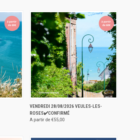
ERVER
APERÇU RAPIDE
RÉSERVER
VENDREDI 28/08/2026 VEULES-LES-
ROSES✔️CONFIRMÉ
A partir de €55,00