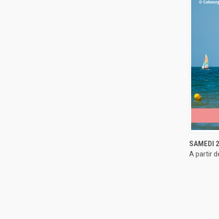
APERÇ
SAMEDI 
A partir 