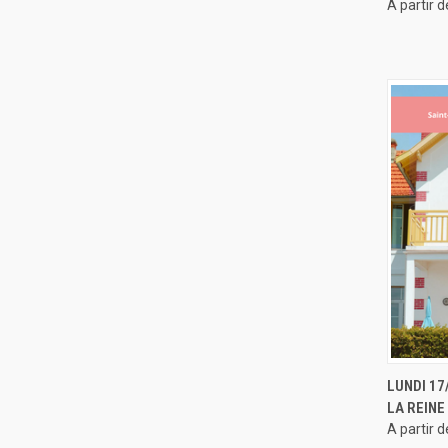
A partir 
APERÇ
LUNDI 17
LA REINE
A partir 