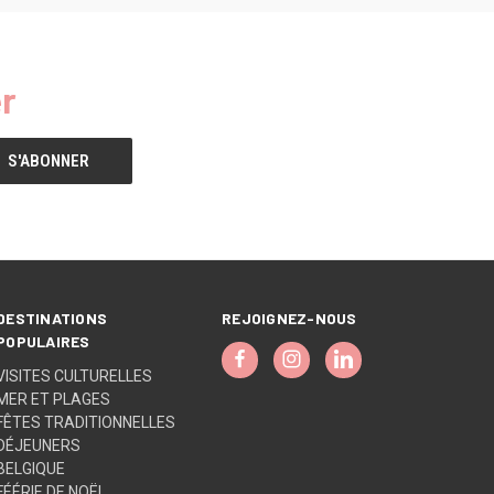
r
DESTINATIONS
REJOIGNEZ-NOUS
POPULAIRES
VISITES CULTURELLES
MER ET PLAGES
FÊTES TRADITIONNELLES
DÉJEUNERS
BELGIQUE
FÉÉRIE DE NOËL