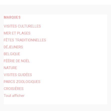
MARQUES
VISITES CULTURELLES
MER ET PLAGES
FÊTES TRADITIONNELLES
DÉJEUNERS
BELGIQUE
FÉÉRIE DE NOËL
NATURE
VISITES GUIDÉES
PARCS ZOOLOGIQUES
CROISIÈRES
Tout afficher