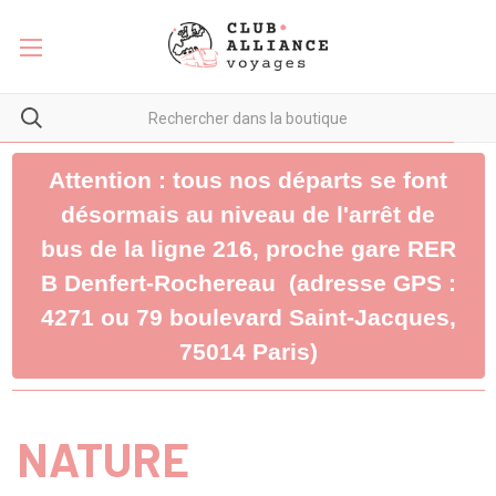
Attention : tous nos départs se font
désormais au niveau de l'arrêt de
bus de la ligne 216, proche gare RER
B Denfert-Rochereau (adresse GPS :
4271 ou 79 boulevard Saint-Jacques,
75014 Paris)
NATURE