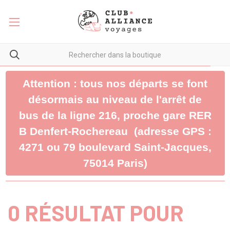
Attention : tous nos départs se font
désormais au niveau de l'arrêt de
bus de la ligne 216, proche gare RER
B Denfert-Rochereau (adresse GPS :
4271 ou 79 boulevard Saint-Jacques,
75014 Paris)
0 RÉSULTAT POUR