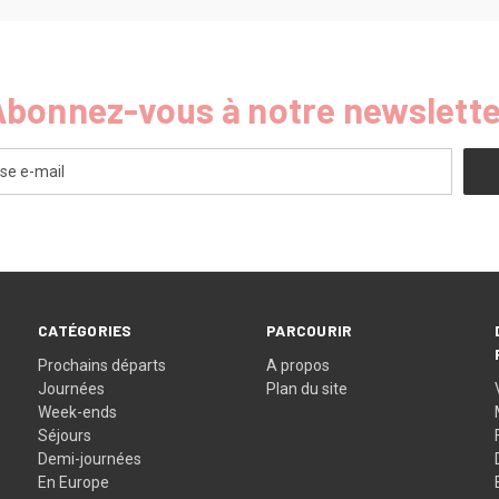
Abonnez-vous à notre newslette
CATÉGORIES
PARCOURIR
Prochains départs
A propos
Journées
Plan du site
Week-ends
Séjours
Demi-journées
En Europe