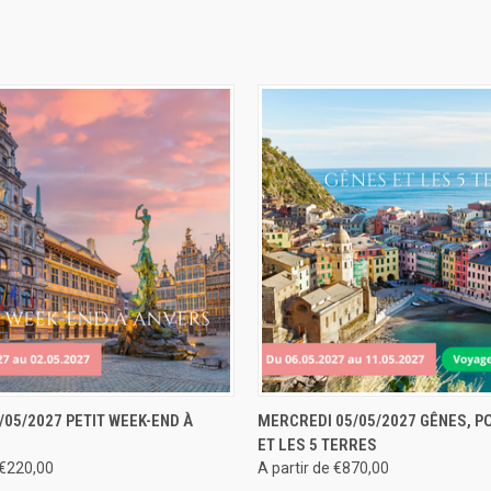
 RAPIDE
RÉSERVER
APERÇU RAPIDE
RÉS
/05/2027 PETIT WEEK-END À
MERCREDI 05/05/2027 GÊNES, P
ET LES 5 TERRES
 €220,00
A partir de €870,00