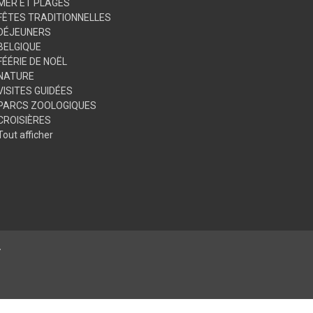
MER ET PLAGES
FÊTES TRADITIONNELLES
DÉJEUNERS
BELGIQUE
FÉÉRIE DE NOËL
NATURE
VISITES GUIDÉES
PARCS ZOOLOGIQUES
CROISIÈRES
Tout afficher
.
© 2026 Club Alliance Voyages