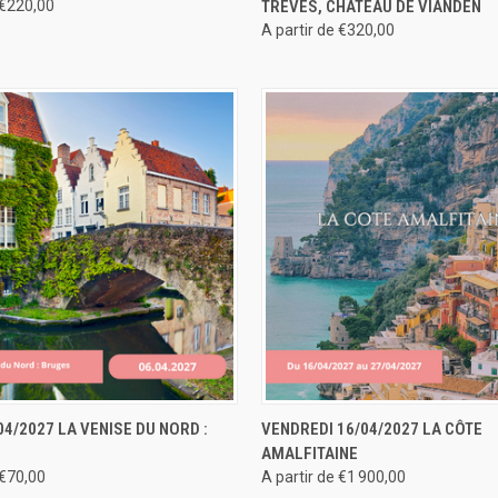
 €220,00
TRÈVES, CHÂTEAU DE VIANDEN
A partir de €320,00
 RAPIDE
RÉSERVER
APERÇU RAPIDE
RÉS
04/2027 LA VENISE DU NORD :
VENDREDI 16/04/2027 LA CÔTE
AMALFITAINE
 €70,00
A partir de €1 900,00