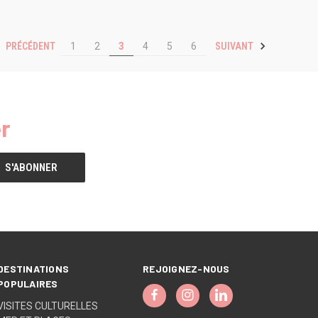
PRÉCÉDENT
SUIVANT
1
2
3
4
5
6
r
DESTINATIONS
REJOIGNEZ-NOUS
POPULAIRES
VISITES CULTURELLES