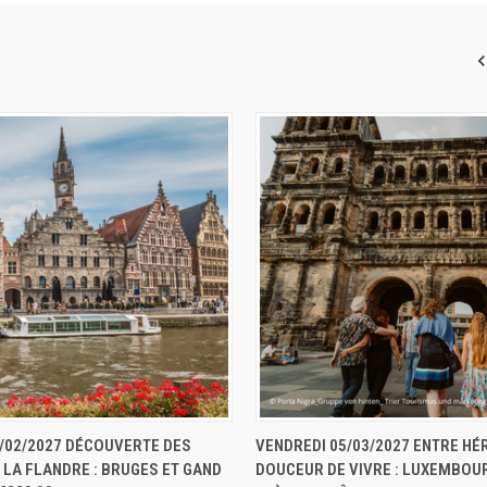
 RAPIDE
RÉSERVER
APERÇU RAPIDE
RÉS
/02/2027 DÉCOUVERTE DES
VENDREDI 05/03/2027 ENTRE HÉR
 LA FLANDRE : BRUGES ET GAND
DOUCEUR DE VIVRE : LUXEMBOU