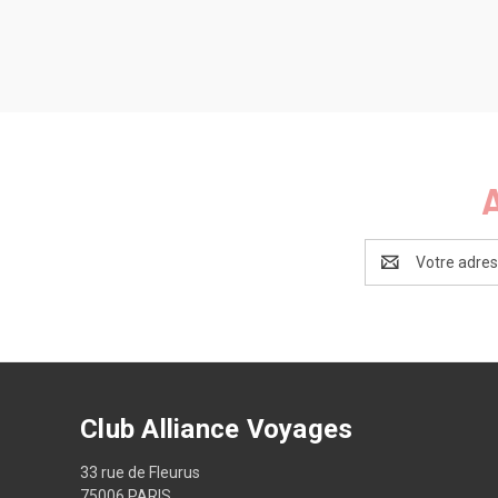
Adresse
e-
mail
Club Alliance Voyages
33 rue de Fleurus
75006 PARIS