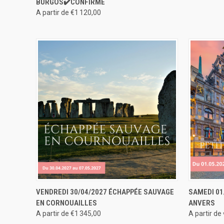
BURGOS✔️CONFIRMÉ
A partir de €1 120,00
APERÇU RAPIDE
RÉSERVER
APERÇU
VENDREDI 30/04/2027 ÉCHAPPÉE SAUVAGE
SAMEDI 01
EN CORNOUAILLES
ANVERS
A partir de €1 345,00
A partir de