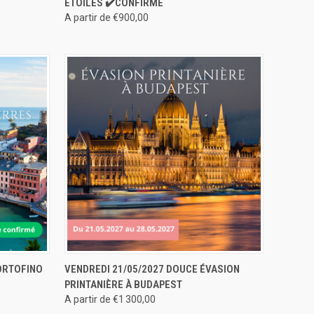
ÉTOILES ✔️CONFIRMÉ
A partir de €900,00
ERVER
APERÇU RAPIDE
RÉSERVER
ORTOFINO
VENDREDI 21/05/2027 DOUCE ÉVASION
PRINTANIÈRE À BUDAPEST
A partir de €1 300,00