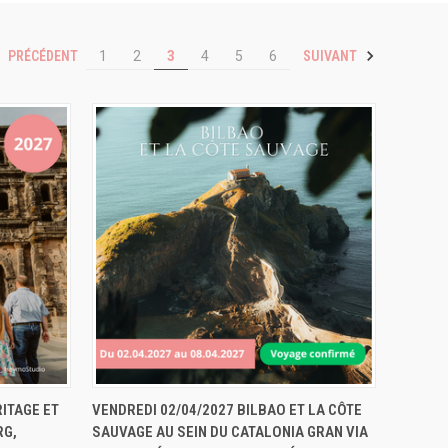
PRÉCÉDENT
SUIVANT
1
2
3
4
5
6
ERVER
APERÇU RAPIDE
RÉSERVER
ITAGE ET
VENDREDI 02/04/2027 BILBAO ET LA CÔTE
RG,
SAUVAGE AU SEIN DU CATALONIA GRAN VIA