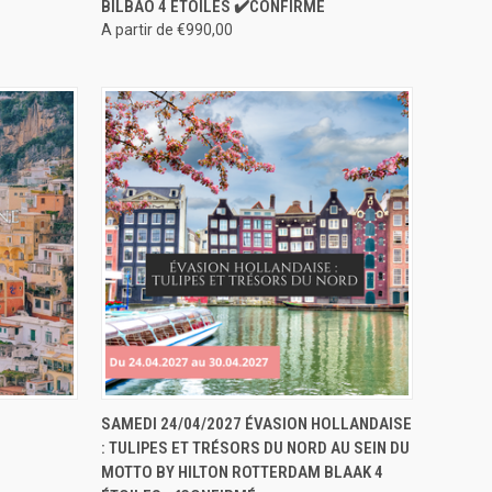
BILBAO 4 ÉTOILES ✔️CONFIRMÉ
A partir de €990,00
ERVER
APERÇU RAPIDE
RÉSERVER
SAMEDI 24/04/2027 ÉVASION HOLLANDAISE
: TULIPES ET TRÉSORS DU NORD AU SEIN DU
MOTTO BY HILTON ROTTERDAM BLAAK 4