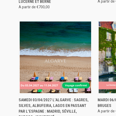
LUCERNE ET BERNE
A partir de
A partir de €700,00
APERÇU RAPIDE
RÉSERVER
APERÇU
SAMEDI 03/04/2027 L’ALGARVE : SAGRES,
MARDI 06/
SILVES, ALBUFEIRA, LAGOS EN PASSANT
BRUGES
PAR L’ESPAGNE : MADRID, SÉVILLE,
A partir de