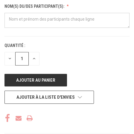
NOM(S) DU/DES PARTICIPANT(S):
QUANTITÉ :
STOCK
ACTUEL :
DIMINUER
AUGMENTER
LA
LA
QUANTITÉ
QUANTITÉ
POUR
POUR
UNDEFINED
UNDEFINED
AJOUTER À LA LISTE D'ENVIES