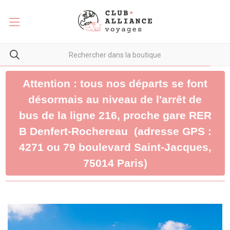
Attention : tous nos départs se font
désormais au niveau de l'arrêt de
bus de la ligne 216, proche gare RER
B Denfert-Rochereau (adresse GPS :
4271 ou 79 boulevard Saint-Jacques,
75014 Paris)