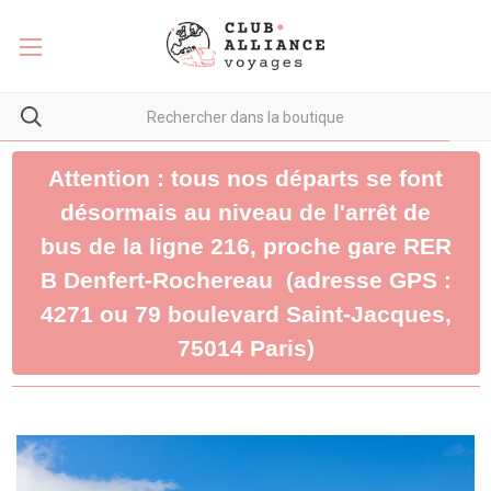
Attention : tous nos départs se font
désormais au niveau de l'arrêt de
bus de la ligne 216, proche gare RER
B Denfert-Rochereau (adresse GPS :
4271 ou 79 boulevard Saint-Jacques,
75014 Paris)