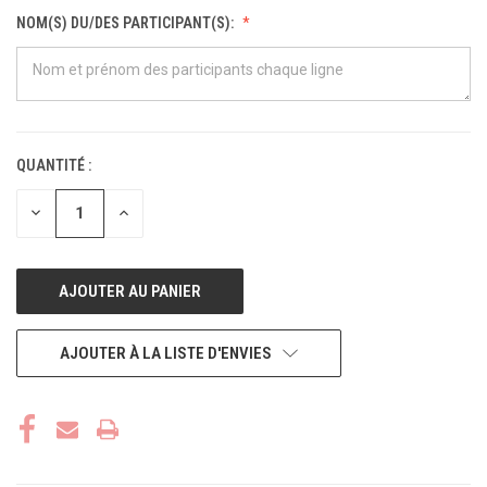
NOM(S) DU/DES PARTICIPANT(S):
QUANTITÉ :
STOCK
ACTUEL :
DIMINUER
AUGMENTER
LA
LA
QUANTITÉ
QUANTITÉ
POUR
POUR
UNDEFINED
UNDEFINED
AJOUTER À LA LISTE D'ENVIES