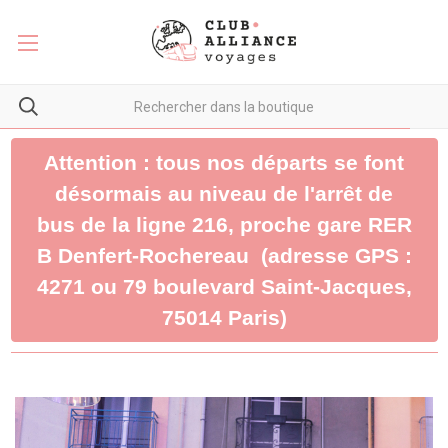
Attention : tous nos départs se font
désormais au niveau de l'arrêt de
bus de la ligne 216, proche gare RER
B Denfert-Rochereau (adresse GPS :
4271 ou 79 boulevard Saint-Jacques,
75014 Paris)