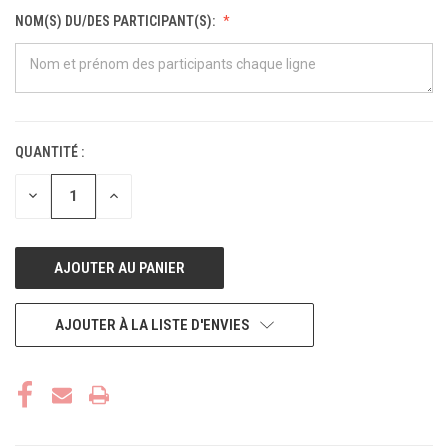
NOM(S) DU/DES PARTICIPANT(S):
QUANTITÉ :
STOCK
ACTUEL :
DIMINUER
AUGMENTER
LA
LA
QUANTITÉ
QUANTITÉ
POUR
POUR
UNDEFINED
UNDEFINED
AJOUTER À LA LISTE D'ENVIES