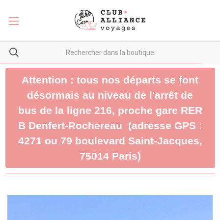
Attention : tous nos départs se font
désormais au niveau de l'arrêt de
bus de la ligne 216, proche gare RER
B Denfert-Rochereau (adresse GPS :
4271 ou 79 boulevard Saint-Jacques,
75014 Paris)