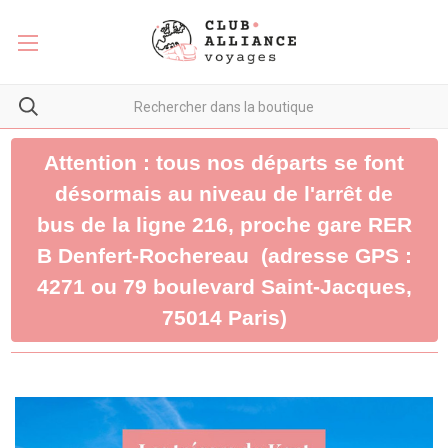
Attention : tous nos départs se font
désormais au niveau de l'arrêt de
bus de la ligne 216, proche gare RER
B Denfert-Rochereau (adresse GPS :
4271 ou 79 boulevard Saint-Jacques,
75014 Paris)