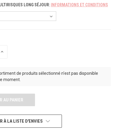
LTIRISQUES LONG SÉJOUR:
INFORMATIONS ET CONDITIONS
AUGMENTER
LA
QUANTITÉ
POUR
UNDEFINED
ortiment de produits sélectionné n'est pas disponible
le moment.
 À LA LISTE D'ENVIES