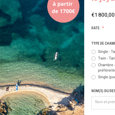
€1 800,00
DATE:
TYPE DE CHAM
Single - Ta
Twin - Tari
Chambre à
préférenti
Single (po
NOM(S) DU/DES