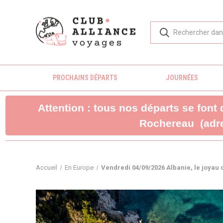
PROCHAINS DÉPARTS
JOURNÉES
Attention : tous nos départs se font
Rochereau (adre
Accueil
En Europe
Vendredi 04/09/2026 Albanie, le joy