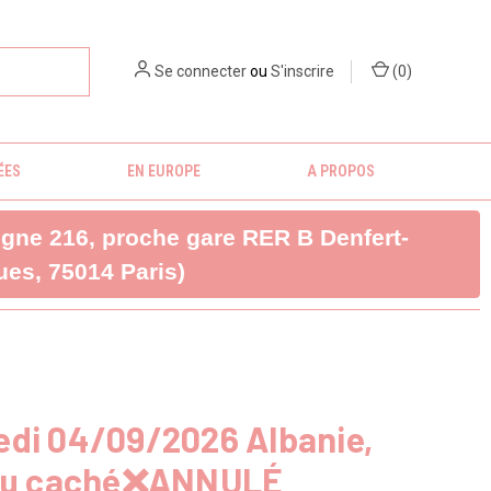
Se connecter
ou
S'inscrire
(
0
)
ÉES
EN EUROPE
A PROPOS
ligne 216, proche gare RER B Denfert-
es, 75014 Paris)
edi 04/09/2026 Albanie,
yau caché❌ANNULÉ