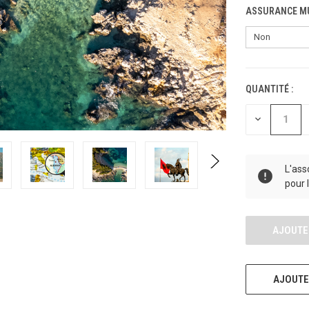
ASSURANCE MU
QUANTITÉ :
STOCK
ACTUEL :
DIMINUER
LA
QUANTITÉ
POUR
UNDEFINED
L'ass
pour 
AJOUTER