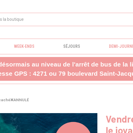
WEEK-ENDS
SÉJOURS
DEMI-JOURN
 désormais au niveau de l'arrêt de bus de la 
sse GPS : 4271 ou 79 boulevard Saint-Jacqu
au caché❌ANNULÉ
Vendr
le jo