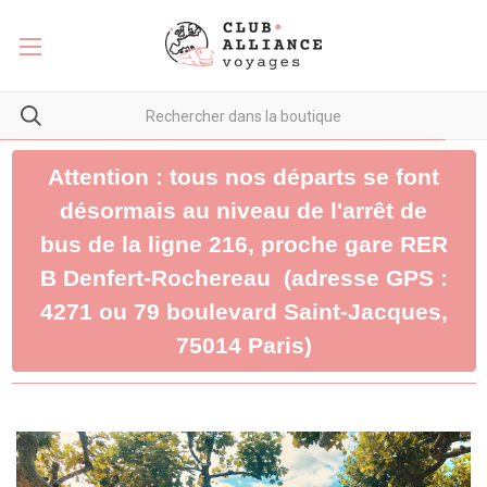
Attention : tous nos départs se font
désormais au niveau de l'arrêt de
bus de la ligne 216, proche gare RER
B Denfert-Rochereau (adresse GPS :
4271 ou 79 boulevard Saint-Jacques,
75014 Paris)