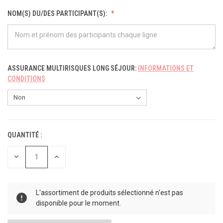
NOM(S) DU/DES PARTICIPANT(S):
ASSURANCE MULTIRISQUES LONG SÉJOUR:
INFORMATIONS ET
CONDITIONS
QUANTITÉ :
STOCK
ACTUEL :
DIMINUER
AUGMENTER
LA
LA
QUANTITÉ
QUANTITÉ
POUR
POUR
UNDEFINED
UNDEFINED
L'assortiment de produits sélectionné n'est pas
disponible pour le moment.