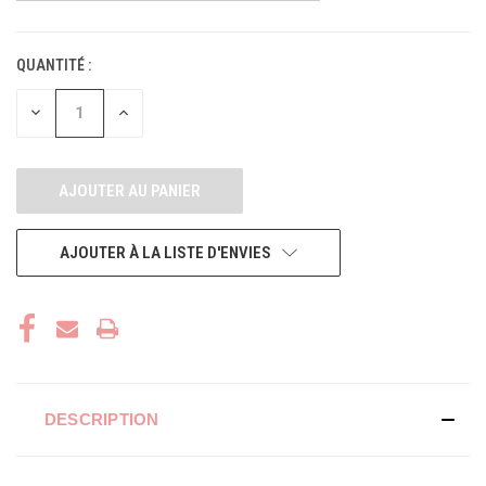
QUANTITÉ :
STOCK
ACTUEL :
DIMINUER
AUGMENTER
LA
LA
QUANTITÉ
QUANTITÉ
POUR
POUR
UNDEFINED
UNDEFINED
AJOUTER À LA LISTE D'ENVIES
DESCRIPTION