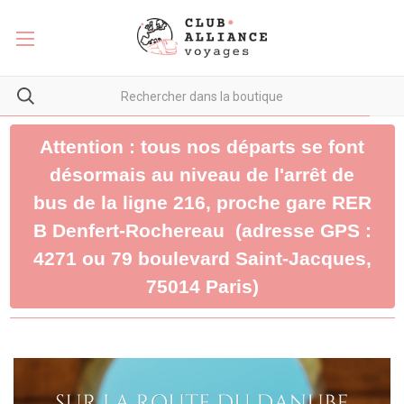
Attention : tous nos départs se font
désormais au niveau de l'arrêt de
bus de la ligne 216, proche gare RER
B Denfert-Rochereau (adresse GPS :
4271 ou 79 boulevard Saint-Jacques,
75014 Paris)