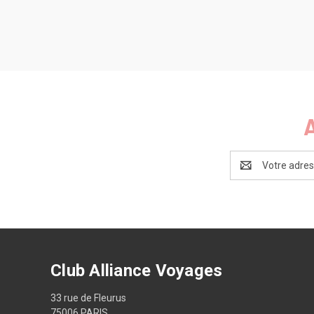
Adresse
e-
mail
Club Alliance Voyages
33 rue de Fleurus
75006 PARIS