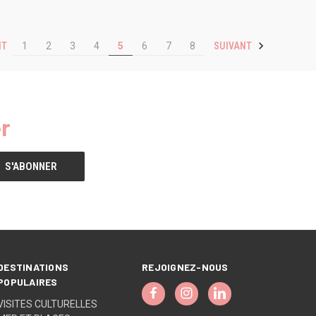
NT
SUIVANT
1
2
3
4
5
6
7
8
r
DESTINATIONS
REJOIGNEZ-NOUS
POPULAIRES
VISITES CULTURELLES