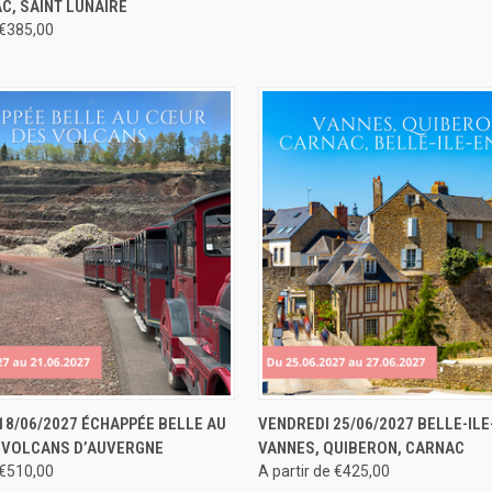
AC, SAINT LUNAIRE
 €385,00
 RAPIDE
RÉSERVER
APERÇU RAPIDE
RÉS
18/06/2027 ÉCHAPPÉE BELLE AU
VENDREDI 25/06/2027 BELLE-ILE
 VOLCANS D’AUVERGNE
VANNES, QUIBERON, CARNAC
 €510,00
A partir de €425,00