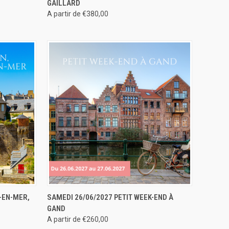
GAILLARD
A partir de €380,00
ERVER
APERÇU RAPIDE
RÉSERVER
-EN-MER,
SAMEDI 26/06/2027 PETIT WEEK-END À
GAND
A partir de €260,00