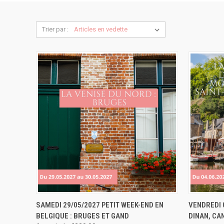
Trier par :
APERÇU RAPIDE
RÉSERVER
APERÇU
SAMEDI 29/05/2027 PETIT WEEK-END EN
VENDREDI 
BELGIQUE : BRUGES ET GAND
DINAN, CA