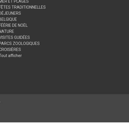
MER ET PLAGES
FÊTES TRADITIONNELLES
DÉJEUNERS
BELGIQUE
FÉÉRIE DE NOËL
NATURE
VISITES GUIDÉES
PARCS ZOOLOGIQUES
CROISIÈRES
Tout afficher
.
© 2026 Club Alliance Voyages