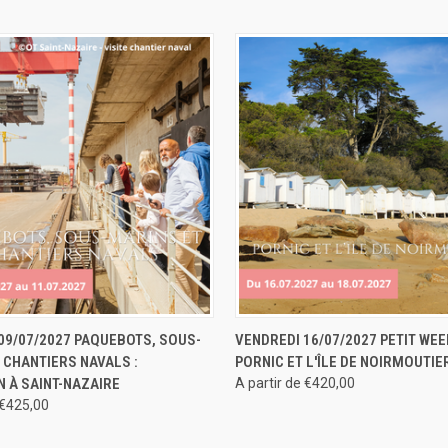
 RAPIDE
RÉSERVER
APERÇU RAPIDE
RÉS
09/07/2027 PAQUEBOTS, SOUS-
VENDREDI 16/07/2027 PETIT WEE
 CHANTIERS NAVALS :
PORNIC ET L'ÎLE DE NOIRMOUTIE
 À SAINT-NAZAIRE
A partir de €420,00
 €425,00