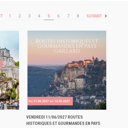
NT
SUIVANT
1
2
3
4
5
6
7
8
ERVER
APERÇU RAPIDE
RÉSERVER
VENDREDI 11/06/2027 ROUTES
HISTORIQUES ET GOURMANDES EN PAYS