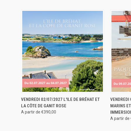
APERÇU RAPIDE
RÉSERVER
APERÇU
VENDREDI 02/07/2027 L'ILE DE BRÉHAT ET
VENDREDI 
LA CÔTE DE GANIT ROSE
MARINS ET
A partir de €390,00
IMMERSION
A partir de