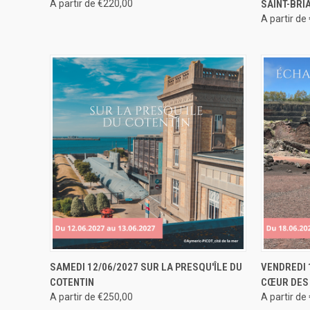
A partir de €220,00
SAINT-BRI
A partir de
APERÇU RAPIDE
RÉSERVER
APERÇU
SAMEDI 12/06/2027 SUR LA PRESQU'ÎLE DU
VENDREDI 
COTENTIN
CŒUR DES
A partir de €250,00
A partir de