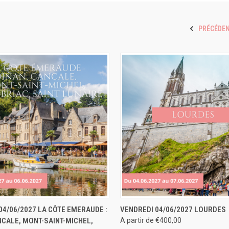
PRÉCÉDE
 RAPIDE
RÉSERVER
APERÇU RAPIDE
RÉS
04/06/2027 LA CÔTE EMERAUDE :
VENDREDI 04/06/2027 LOURDES
NCALE, MONT-SAINT-MICHEL,
A partir de €400,00