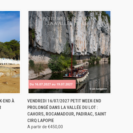
ERVER
APERÇU RAPIDE
RÉSERVER
K-END À
VENDREDI 16/07/2027 PETIT WEEK-END
R
PROLONGÉ DANS LA VALLÉE DU LOT :
CAHORS, ROCAMADOUR, PADIRAC, SAINT
CIRQ LAPOPIE
A partir de €450,00