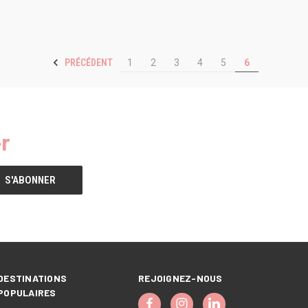
PRÉCÉDENT
1
2
3
4
5
6
r
DESTINATIONS
REJOIGNEZ-NOUS
POPULAIRES