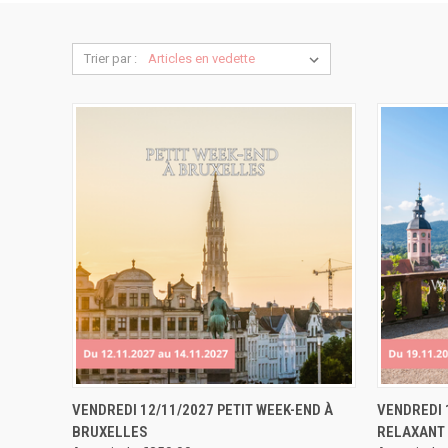
Trier par :
APERÇU RAPIDE
RÉSERVER
APERÇU
VENDREDI 12/11/2027 PETIT WEEK-END À
VENDREDI 
BRUXELLES
RELAXANT