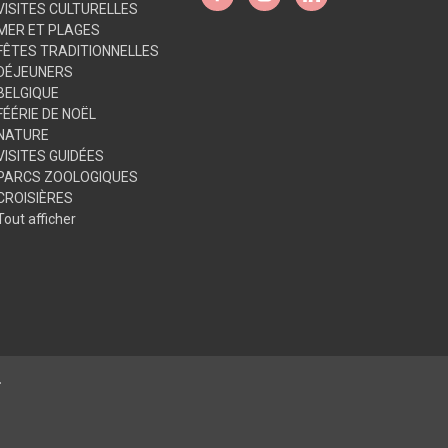
VISITES CULTURELLES
MER ET PLAGES
FÊTES TRADITIONNELLES
DÉJEUNERS
BELGIQUE
FÉÉRIE DE NOËL
NATURE
VISITES GUIDÉES
PARCS ZOOLOGIQUES
CROISIÈRES
Tout afficher
.
© 2026 Club Alliance Voyages