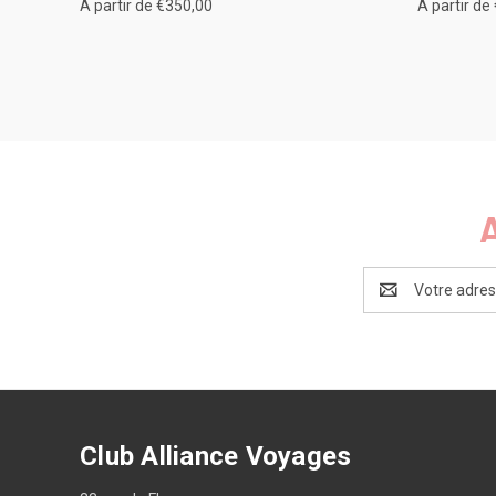
A partir de €350,00
A partir de
Adresse
e-
mail
Club Alliance Voyages