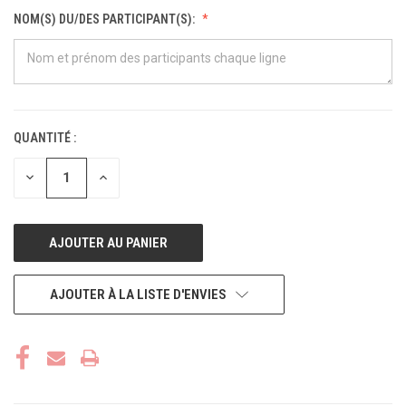
NOM(S) DU/DES PARTICIPANT(S):
QUANTITÉ :
STOCK
ACTUEL :
DIMINUER
AUGMENTER
LA
LA
QUANTITÉ
QUANTITÉ
POUR
POUR
UNDEFINED
UNDEFINED
AJOUTER À LA LISTE D'ENVIES