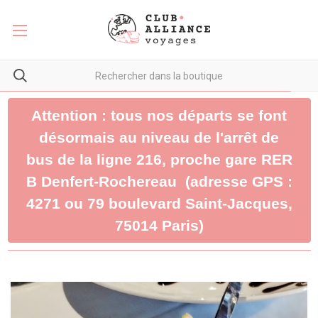
Attention : tous nos départs se font
désormais au niveau de l'arrêt de
bus de la ligne 216, proche gare RER
B Denfert-Rochereau (adresse GPS :
4271 ou 79 boulevard Saint-Jacques,
75014 Paris)