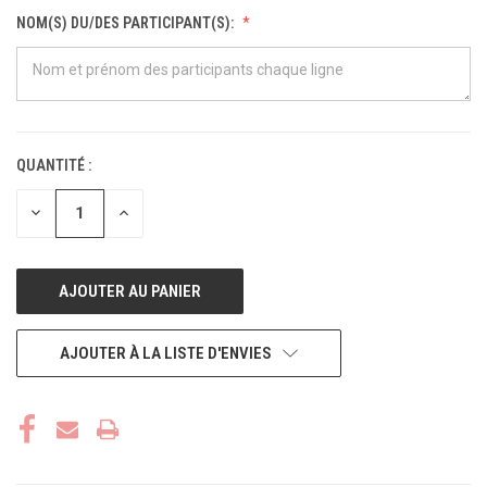
NOM(S) DU/DES PARTICIPANT(S):
QUANTITÉ :
STOCK
ACTUEL :
DIMINUER
AUGMENTER
LA
LA
QUANTITÉ
QUANTITÉ
POUR
POUR
UNDEFINED
UNDEFINED
AJOUTER À LA LISTE D'ENVIES