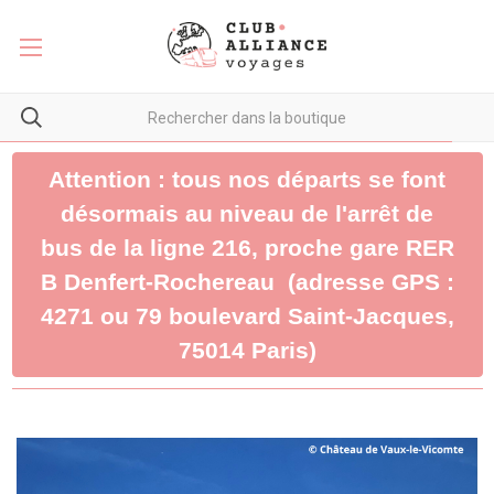
Attention : tous nos départs se font
désormais au niveau de l'arrêt de
bus de la ligne 216, proche gare RER
B Denfert-Rochereau (adresse GPS :
4271 ou 79 boulevard Saint-Jacques,
75014 Paris)