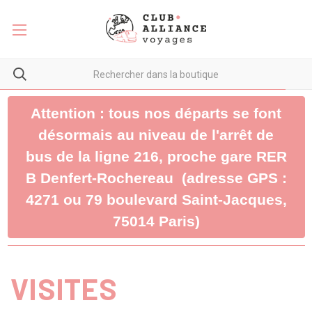
Attention : tous nos départs se font
désormais au niveau de l'arrêt de
bus de la ligne 216, proche gare RER
B Denfert-Rochereau (adresse GPS :
4271 ou 79 boulevard Saint-Jacques,
75014 Paris)
VISITES