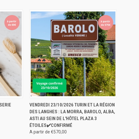
ERVER
APERÇU RAPIDE
RÉSERVER
SERIE
VENDREDI 23/10/2026 TURIN ET LA RÉGION
DES LANGHES : LA MORRA, BAROLO, ALBA,
ASTI AU SEIN DE L'HÔTEL PLAZA 3
ÉTOILES✔️CONFIRMÉ
A partir de €570,00