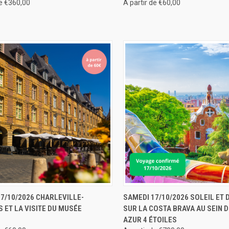
de €360,00
A partir de €60,00
U RAPIDE
RÉSERVER
APERÇU RAPIDE
RÉS
7/10/2026 CHARLEVILLE-
SAMEDI 17/10/2026 SOLEIL ET 
 ET LA VISITE DU MUSÉE
SUR LA COSTA BRAVA AU SEIN D
AZUR 4 ÉTOILES