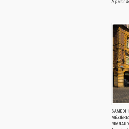
A partir 
APERÇ
SAMEDI 1
MÉZIÈRES
RIMBAUD