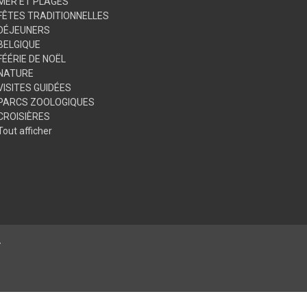
MER ET PLAGES
FÊTES TRADITIONNELLES
DÉJEUNERS
BELGIQUE
FÉÉRIE DE NOËL
NATURE
VISITES GUIDÉES
PARCS ZOOLOGIQUES
CROISIÈRES
Tout afficher
.
© 2026 Club Alliance Voyages