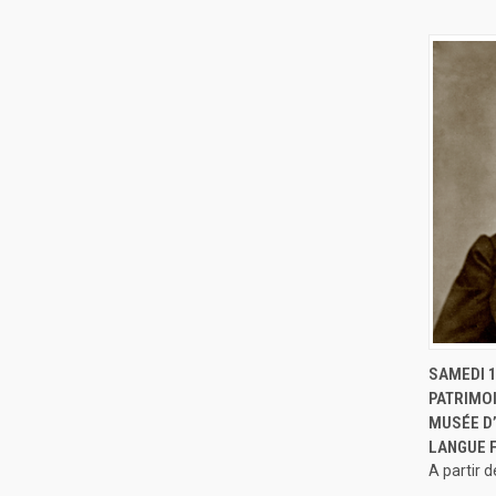
APERÇ
SAMEDI 1
PATRIMOI
MUSÉE D’
LANGUE 
A partir 