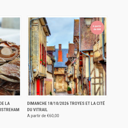
ERVER
APERÇU RAPIDE
RÉSERVER
DE LA
DIMANCHE 18/10/2026 TROYES ET LA CITÉ
UISTREHAM
DU VITRAIL
A partir de €60,00