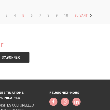
SUIVANT
3
4
5
6
7
8
9
10
r
DESTINATIONS
REJOIGNEZ-NOUS
POPULAIRES
VISITES CULTURELLES