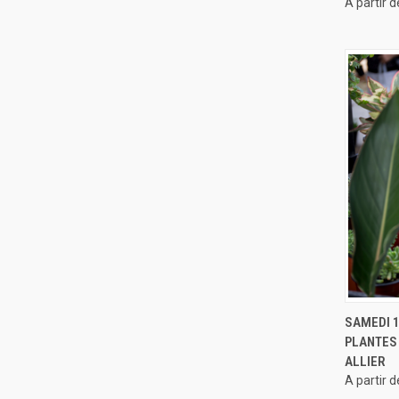
A partir 
APERÇ
SAMEDI 1
PLANTES
ALLIER
A partir 