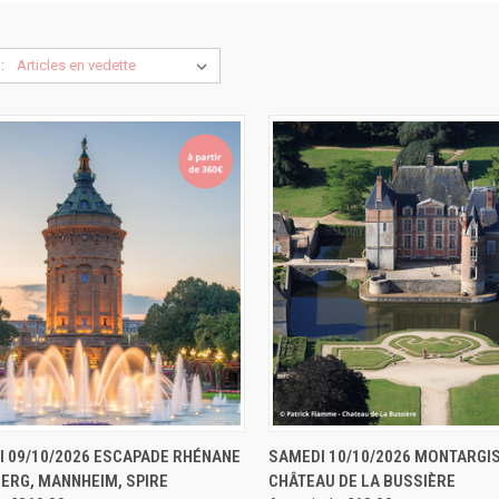
:
U RAPIDE
RÉSERVER
APERÇU RAPIDE
RÉS
I 09/10/2026 ESCAPADE RHÉNANE
SAMEDI 10/10/2026 MONTARGIS
BERG, MANNHEIM, SPIRE
CHÂTEAU DE LA BUSSIÈRE