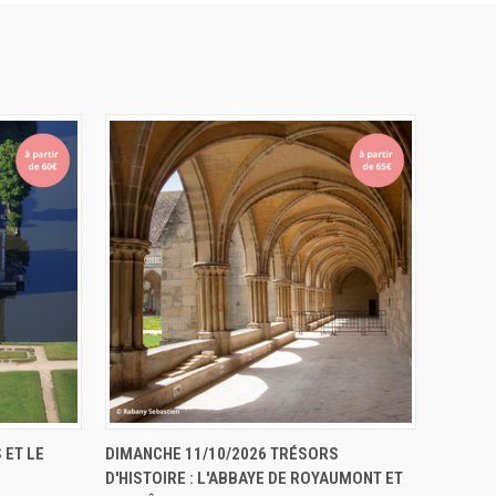
ERVER
APERÇU RAPIDE
RÉSERVER
 ET LE
DIMANCHE 11/10/2026 TRÉSORS
D'HISTOIRE : L'ABBAYE DE ROYAUMONT ET