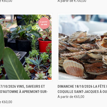
de €60,00
A partir de €700,00
U RAPIDE
RÉSERVER
APERÇU RAPIDE
RÉS
7/10/2026 VINS, SAVEURS ET
DIMANCHE 18/10/2026 LA FÊTE 
 D'AUTOMNE À APREMONT-SUR-
COQUILLE SAINT-JACQUES À O
A partir de €65,00
de €60,00