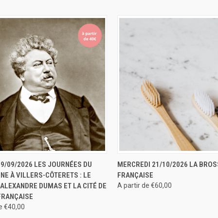
U RAPIDE
RÉSERVER
APERÇU RAPIDE
RÉS
9/09/2026 LES JOURNÉES DU
MERCREDI 21/10/2026 LA BROS
NE À VILLERS-CÔTERETS : LE
FRANÇAISE
ALEXANDRE DUMAS ET LA CITÉ DE
A partir de €60,00
FRANÇAISE
de €40,00